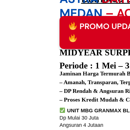
MEDAN
– A
PROMO UPDA
MIDYEAR SURP
Periode : 1 Mei – 
Jaminan Harga Termurah
– Amanah, Transparan, Te
–
DP Rendah & Angsuran R
– Proses Kredit Mudah & C
UNIT MBG GRANMAX BL
Dp Mulai 30 Juta
Angsuran 4 Jutaan